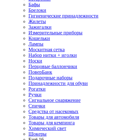
Бафы
Брелоки
Гигиенические принадлежности
Жилеты
Зажигалки
Измерительные приборы
Кошельки
Лампы
Москитная сетка
Набор нитки + иголки
Носки
Перцовые баллончики
ПоверБанк
Подарочные наборы
Принадлежности для обуви
Рогатки
Ручки
Сигнальное снаряжение
Спички
Средства от насекомых
Товары для автомобиля
Товары для кемпинга
Химический свет
Шокеры
Ещё 16