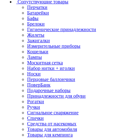
Сопутствующие товары
Перчатки
Батарейки
Бафы
Брелоки
Гигиенические принадлежности
Жилеты
Зажигалки
Измерительные приборы
Кошельки
Лампы
Москитная сетка
Набор нитки + иголки
Носки
Перцовые баллончики
ПоверБанк
Подарочные наборы
Принадлежности для обуви
Рогатки
Ручки
Сигнальное снаряжение
Спички
Средства от насекомых
Товары для автомобиля
Товары для кемпинга