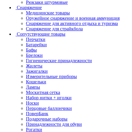
Рюкзаки штурмовые
Снаряжение
Медицинские товары
Оружейное снаряжение и военная аммуниция
Снаряжение для активного отдыха и туризма
Снаряжение для страйкбола
Сопутствующие товары
Перчатки
Батарейки
Бафы
Брелоки
Гигиенические принадлежности
Жилеты
Зажигалки
Измерительные приборы
Кошельки
Лампы
Москитная сетка
Набор нитки + иголки
Носки
Перцовые баллончики
ПоверБанк
Подарочные наборы
Принадлежности для обуви
Рогатки