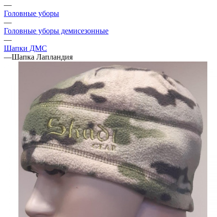
—
Головные уборы
—
Головные уборы демисезонные
—
Шапки ДМС
—
Шапка Лапландия