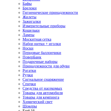
Бафы
Брелоки
Гигиенические принадлежности
Жилеты
Зажигалки
Измерительные приборы
Кошельки
Лампы
Москитная сетка
Набор нитки + иголки
Носки
Перцовые баллончики
ПоверБанк
Подарочные наборы
Принадлежности для обуви
Рогатки
Ручки
Сигнальное снаряжение
Спички
Средства от насекомых
Товары для автомобиля
Товары для кемпинга
Химический свет
Шокеры
Ещё 16