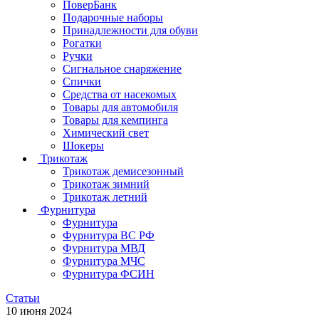
ПоверБанк
Подарочные наборы
Принадлежности для обуви
Рогатки
Ручки
Сигнальное снаряжение
Спички
Средства от насекомых
Товары для автомобиля
Товары для кемпинга
Химический свет
Шокеры
Трикотаж
Трикотаж демисезонный
Трикотаж зимний
Трикотаж летний
Фурнитура
Фурнитура
Фурнитура ВС РФ
Фурнитура МВД
Фурнитура МЧС
Фурнитура ФСИН
Статьи
10 июня 2024