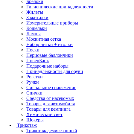
Брелоки
Гигиенические принадлежности
Жилеты
Зажигалки
Измерительные приборы
Кошельки
Лампы
Москитная сетка
Набор нитки + иголки
Носки
Перцовые баллончики
ПоверБанк
Подарочные наборы
Принадлежности для обуви
Рогатки
Ручки
Сигнальное снаряжение
Спички
Средства от насекомых
Товары для автомобиля
Товары для кемпинга
Химический свет
Шокеры
Трикотаж
Трикотаж демисезонный