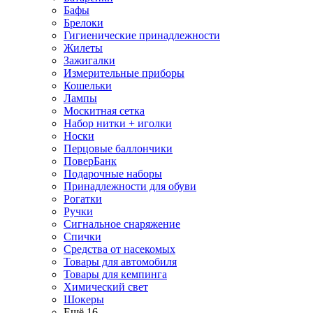
Бафы
Брелоки
Гигиенические принадлежности
Жилеты
Зажигалки
Измерительные приборы
Кошельки
Лампы
Москитная сетка
Набор нитки + иголки
Носки
Перцовые баллончики
ПоверБанк
Подарочные наборы
Принадлежности для обуви
Рогатки
Ручки
Сигнальное снаряжение
Спички
Средства от насекомых
Товары для автомобиля
Товары для кемпинга
Химический свет
Шокеры
Ещё 16