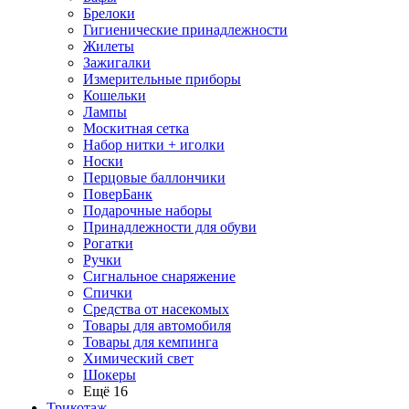
Брелоки
Гигиенические принадлежности
Жилеты
Зажигалки
Измерительные приборы
Кошельки
Лампы
Москитная сетка
Набор нитки + иголки
Носки
Перцовые баллончики
ПоверБанк
Подарочные наборы
Принадлежности для обуви
Рогатки
Ручки
Сигнальное снаряжение
Спички
Средства от насекомых
Товары для автомобиля
Товары для кемпинга
Химический свет
Шокеры
Ещё 16
Трикотаж