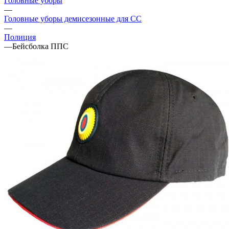
Головные уборы
—
Головные уборы демисезонные для СС
—
Полиция
—
Бейсболка ППС