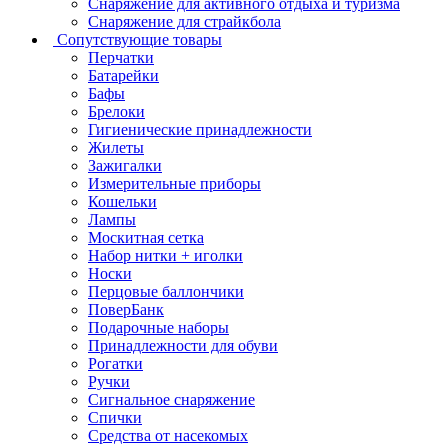
Снаряжение для активного отдыха и туризма
Снаряжение для страйкбола
Сопутствующие товары
Перчатки
Батарейки
Бафы
Брелоки
Гигиенические принадлежности
Жилеты
Зажигалки
Измерительные приборы
Кошельки
Лампы
Москитная сетка
Набор нитки + иголки
Носки
Перцовые баллончики
ПоверБанк
Подарочные наборы
Принадлежности для обуви
Рогатки
Ручки
Сигнальное снаряжение
Спички
Средства от насекомых