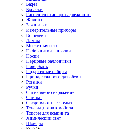
Бафы
Брелоки
Гигиенические принадлежности
Жилеты
Зажигалки
Измерительные приборы
Кошельки
Лампы
Москитная сетка
Набор нитки + иголки
Носки
Перцовые баллончики
ПоверБанк
Подарочные наборы
Принадлежности для обуви
Рогатки
Ручки
Сигнальное снаряжение
Спички
Средства от насекомых
Товары для автомобиля
Товары для кемпинга
Химический свет
Шокеры
Ещё 16