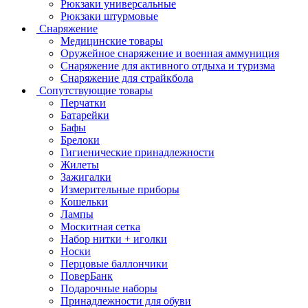
Рюкзаки универсальные
Рюкзаки штурмовые
Снаряжение
Медицинские товары
Оружейное снаряжение и военная аммуниция
Снаряжение для активного отдыха и туризма
Снаряжение для страйкбола
Сопутствующие товары
Перчатки
Батарейки
Бафы
Брелоки
Гигиенические принадлежности
Жилеты
Зажигалки
Измерительные приборы
Кошельки
Лампы
Москитная сетка
Набор нитки + иголки
Носки
Перцовые баллончики
ПоверБанк
Подарочные наборы
Принадлежности для обуви