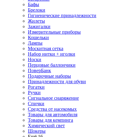
Бафы
Брелоки
Гигиенические принадлежности
Жилеты
Зажигалки
Измерительные приборы
Кошельки
Лампы
Москитная сетка
Набор нитки + иголки
Носки
Перцовые баллончики
ПоверБанк
Подарочные наборы
Принадлежности для обуви
Рогатки
Ручки
Сигнальное снаряжение
Спички
Средства от насекомых
Товары для автомобиля
Товары для кемпинга
Химический свет
Шокеры
Ещё 16