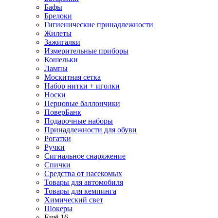
Бафы
Брелоки
Гигиенические принадлежности
Жилеты
Зажигалки
Измерительные приборы
Кошельки
Лампы
Москитная сетка
Набор нитки + иголки
Носки
Перцовые баллончики
ПоверБанк
Подарочные наборы
Принадлежности для обуви
Рогатки
Ручки
Сигнальное снаряжение
Спички
Средства от насекомых
Товары для автомобиля
Товары для кемпинга
Химический свет
Шокеры
Ещё 16