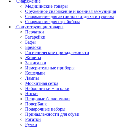
Снаряжение
Медицинские товары
Оружейное снаряжение и военная аммуниция
Снаряжение для активного отдыха и туризма
Снаряжение для страйкбола
Сопутствующие товары
Перчатки
Батарейки
Бафы
Брелоки
Гигиенические принадлежности
Жилеты
Зажигалки
Измерительные приборы
Кошельки
Лампы
Москитная сетка
Набор нитки + иголки
Носки
Перцовые баллончики
ПоверБанк
Подарочные наборы
Принадлежности для обуви
Рогатки
Ручки