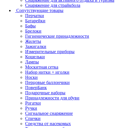
Снаряжение для активного отдыха и туризма
Снаряжение для страйкбола
Сопутствующие товары
Перчатки
Батарейки
Бафы
Брелоки
Гигиенические принадлежности
Жилеты
Зажигалки
Измерительные приборы
Кошельки
Лампы
Москитная сетка
Набор нитки + иголки
Носки
Перцовые баллончики
ПоверБанк
Подарочные наборы
Принадлежности для обуви
Рогатки
Ручки
Сигнальное снаряжение
Спички
Средства от насекомых