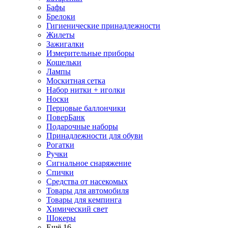
Бафы
Брелоки
Гигиенические принадлежности
Жилеты
Зажигалки
Измерительные приборы
Кошельки
Лампы
Москитная сетка
Набор нитки + иголки
Носки
Перцовые баллончики
ПоверБанк
Подарочные наборы
Принадлежности для обуви
Рогатки
Ручки
Сигнальное снаряжение
Спички
Средства от насекомых
Товары для автомобиля
Товары для кемпинга
Химический свет
Шокеры
Ещё 16