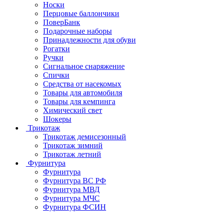
Носки
Перцовые баллончики
ПоверБанк
Подарочные наборы
Принадлежности для обуви
Рогатки
Ручки
Сигнальное снаряжение
Спички
Средства от насекомых
Товары для автомобиля
Товары для кемпинга
Химический свет
Шокеры
Трикотаж
Трикотаж демисезонный
Трикотаж зимний
Трикотаж летний
Фурнитура
Фурнитура
Фурнитура ВС РФ
Фурнитура МВД
Фурнитура МЧС
Фурнитура ФСИН