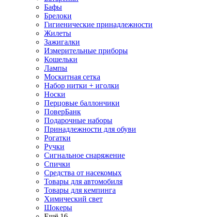
Бафы
Брелоки
Гигиенические принадлежности
Жилеты
Зажигалки
Измерительные приборы
Кошельки
Лампы
Москитная сетка
Набор нитки + иголки
Носки
Перцовые баллончики
ПоверБанк
Подарочные наборы
Принадлежности для обуви
Рогатки
Ручки
Сигнальное снаряжение
Спички
Средства от насекомых
Товары для автомобиля
Товары для кемпинга
Химический свет
Шокеры
Ещё 16