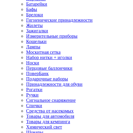
Батарейки
Бафы
Брелоки
Гигиенические принадлежности
Жилеты
Зажигалки
Измерительные приборы
Кошельки
Лампы
Москитная сетка
Набор нитки + иголки
Носки
Перцовые баллончики
ПоверБанк
Подарочные наборы
Принадлежности для обуви
Рогатки
Ручки
Сигнальное снаряжение
Спички
Средства от насекомых
Товары для автомобиля
Товары для кемпинга
Химический свет
Шокеры