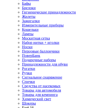
Бафы
Брелоки
Гигиенические принадлежности
Жилеты
Зажигалки
Измерительные приборы
Кошельки
Лампы
Москитная сетка
Набор нитки + иголки
Носки
Перцовые баллончики
ПоверБанк
Подарочные наборы
Принадлежности для обуви
Рогатки
Ручки
Сигнальное снаряжение
Спички
Средства от насекомых
Товары для автомобиля
Товары для кемпинга
Химический свет
Шокеры
Ещё 16