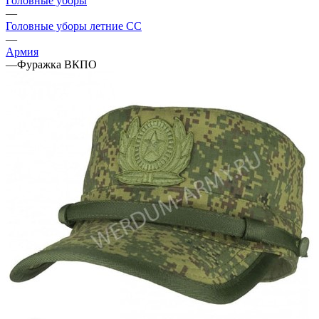
Головные уборы
—
Головные уборы летние СС
—
Армия
—
Фуражка ВКПО