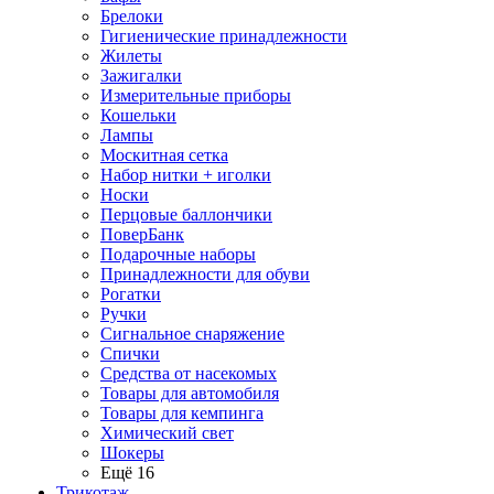
Брелоки
Гигиенические принадлежности
Жилеты
Зажигалки
Измерительные приборы
Кошельки
Лампы
Москитная сетка
Набор нитки + иголки
Носки
Перцовые баллончики
ПоверБанк
Подарочные наборы
Принадлежности для обуви
Рогатки
Ручки
Сигнальное снаряжение
Спички
Средства от насекомых
Товары для автомобиля
Товары для кемпинга
Химический свет
Шокеры
Ещё 16
Трикотаж