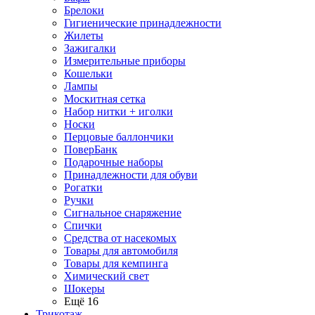
Брелоки
Гигиенические принадлежности
Жилеты
Зажигалки
Измерительные приборы
Кошельки
Лампы
Москитная сетка
Набор нитки + иголки
Носки
Перцовые баллончики
ПоверБанк
Подарочные наборы
Принадлежности для обуви
Рогатки
Ручки
Сигнальное снаряжение
Спички
Средства от насекомых
Товары для автомобиля
Товары для кемпинга
Химический свет
Шокеры
Ещё 16
Трикотаж