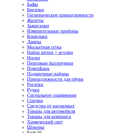
Бафы
Брелоки
Гигиенические принадлежности
Жилеты
Зажигалки
Измерительные приборы
Кошельки
Лампы
Москитная сетка
Набор нитки + иголки
Носки
Перцовые баллончики
ПоверБанк
Подарочные наборы
Принадлежности для обуви
Рогатки
Ручки
Сигнальное снаряжение
Спички
Средства от насекомых
Товары для автомобиля
Товары для кемпинга
Химический свет
Шокеры
Ещё 16