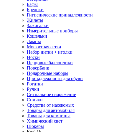
Бафы
Брелоки
Гигиенические принадлежности
Жилеты
Зажигалки
Измерительные приборы
Кошельки
Лампы
Москитная сетка
Набор нитки + иголки
Носки
Перцовые баллончики
ПоверБанк
Подарочные наборы
Принадлежности для обуви
Рогатки
Ручки
Сигнальное снаряжение
Спички
Средства от насекомых
Товары для автомобиля
Товары для кемпинга
Химический свет
Шокеры
Ещё 16