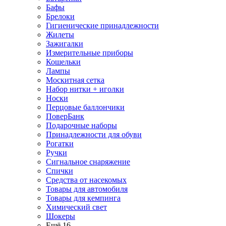
Бафы
Брелоки
Гигиенические принадлежности
Жилеты
Зажигалки
Измерительные приборы
Кошельки
Лампы
Москитная сетка
Набор нитки + иголки
Носки
Перцовые баллончики
ПоверБанк
Подарочные наборы
Принадлежности для обуви
Рогатки
Ручки
Сигнальное снаряжение
Спички
Средства от насекомых
Товары для автомобиля
Товары для кемпинга
Химический свет
Шокеры
Ещё 16