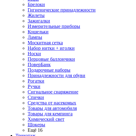
Брелоки
Гигиенические принадлежности
Жилеты
Зажигалки
Измерительные приборы
Кошельки
Лампы
Москитная сетка
Набор нитки + иголки
Носки
Перцовые баллончики
ПоверБанк
Подарочные наборы
Принадлежности для обуви
Рогатки
Ручки
Сигнальное снаряжение
Спички
Средства от насекомых
Товары для автомобиля
Товары для кемпинга
Химический свет
Шокеры
Ещё 16
Трикотаж