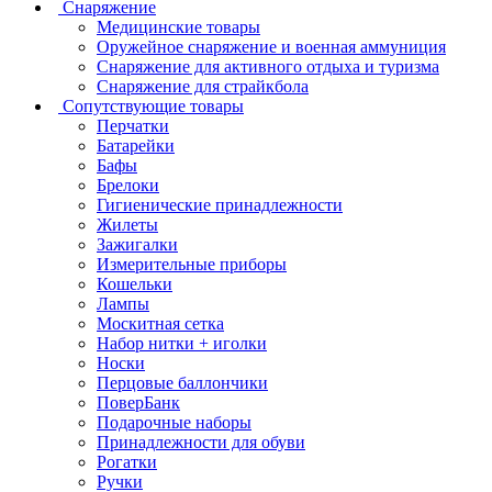
Снаряжение
Медицинские товары
Оружейное снаряжение и военная аммуниция
Снаряжение для активного отдыха и туризма
Снаряжение для страйкбола
Сопутствующие товары
Перчатки
Батарейки
Бафы
Брелоки
Гигиенические принадлежности
Жилеты
Зажигалки
Измерительные приборы
Кошельки
Лампы
Москитная сетка
Набор нитки + иголки
Носки
Перцовые баллончики
ПоверБанк
Подарочные наборы
Принадлежности для обуви
Рогатки
Ручки