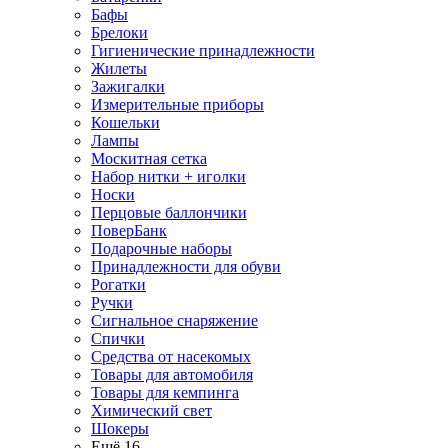
Бафы
Брелоки
Гигиенические принадлежности
Жилеты
Зажигалки
Измерительные приборы
Кошельки
Лампы
Москитная сетка
Набор нитки + иголки
Носки
Перцовые баллончики
ПоверБанк
Подарочные наборы
Принадлежности для обуви
Рогатки
Ручки
Сигнальное снаряжение
Спички
Средства от насекомых
Товары для автомобиля
Товары для кемпинга
Химический свет
Шокеры
Ещё 16