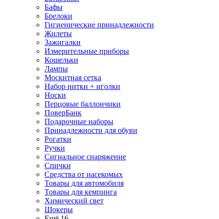
Бафы
Брелоки
Гигиенические принадлежности
Жилеты
Зажигалки
Измерительные приборы
Кошельки
Лампы
Москитная сетка
Набор нитки + иголки
Носки
Перцовые баллончики
ПоверБанк
Подарочные наборы
Принадлежности для обуви
Рогатки
Ручки
Сигнальное снаряжение
Спички
Средства от насекомых
Товары для автомобиля
Товары для кемпинга
Химический свет
Шокеры
Ещё 16