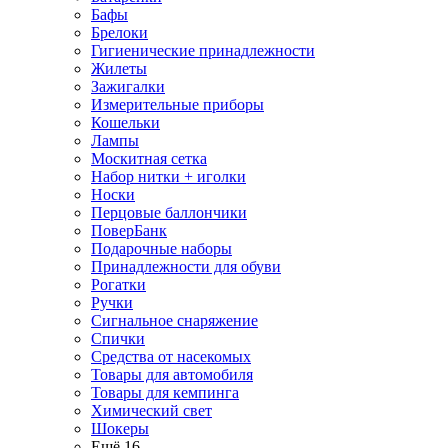
Бафы
Брелоки
Гигиенические принадлежности
Жилеты
Зажигалки
Измерительные приборы
Кошельки
Лампы
Москитная сетка
Набор нитки + иголки
Носки
Перцовые баллончики
ПоверБанк
Подарочные наборы
Принадлежности для обуви
Рогатки
Ручки
Сигнальное снаряжение
Спички
Средства от насекомых
Товары для автомобиля
Товары для кемпинга
Химический свет
Шокеры
Ещё 16