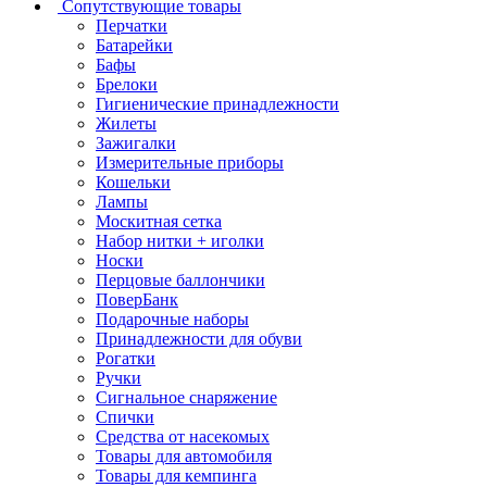
Сопутствующие товары
Перчатки
Батарейки
Бафы
Брелоки
Гигиенические принадлежности
Жилеты
Зажигалки
Измерительные приборы
Кошельки
Лампы
Москитная сетка
Набор нитки + иголки
Носки
Перцовые баллончики
ПоверБанк
Подарочные наборы
Принадлежности для обуви
Рогатки
Ручки
Сигнальное снаряжение
Спички
Средства от насекомых
Товары для автомобиля
Товары для кемпинга