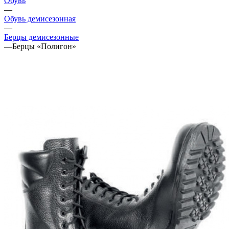
Обувь
—
Обувь демисезонная
—
Берцы демисезонные
—
Берцы «Полигон»