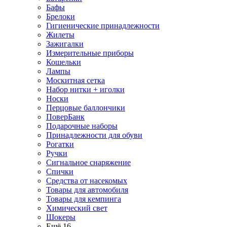
Бафы
Брелоки
Гигиенические принадлежности
Жилеты
Зажигалки
Измерительные приборы
Кошельки
Лампы
Москитная сетка
Набор нитки + иголки
Носки
Перцовые баллончики
ПоверБанк
Подарочные наборы
Принадлежности для обуви
Рогатки
Ручки
Сигнальное снаряжение
Спички
Средства от насекомых
Товары для автомобиля
Товары для кемпинга
Химический свет
Шокеры
Ещё 16