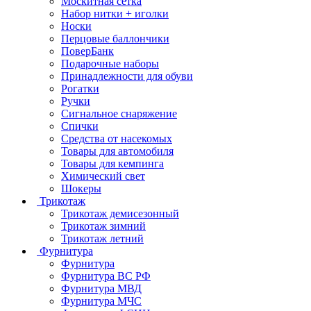
Москитная сетка
Набор нитки + иголки
Носки
Перцовые баллончики
ПоверБанк
Подарочные наборы
Принадлежности для обуви
Рогатки
Ручки
Сигнальное снаряжение
Спички
Средства от насекомых
Товары для автомобиля
Товары для кемпинга
Химический свет
Шокеры
Трикотаж
Трикотаж демисезонный
Трикотаж зимний
Трикотаж летний
Фурнитура
Фурнитура
Фурнитура ВС РФ
Фурнитура МВД
Фурнитура МЧС