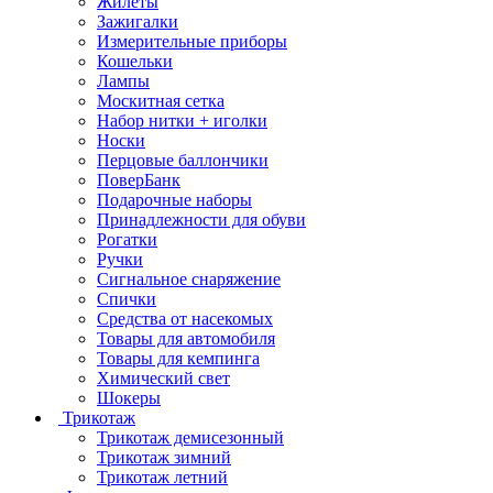
Жилеты
Зажигалки
Измерительные приборы
Кошельки
Лампы
Москитная сетка
Набор нитки + иголки
Носки
Перцовые баллончики
ПоверБанк
Подарочные наборы
Принадлежности для обуви
Рогатки
Ручки
Сигнальное снаряжение
Спички
Средства от насекомых
Товары для автомобиля
Товары для кемпинга
Химический свет
Шокеры
Трикотаж
Трикотаж демисезонный
Трикотаж зимний
Трикотаж летний