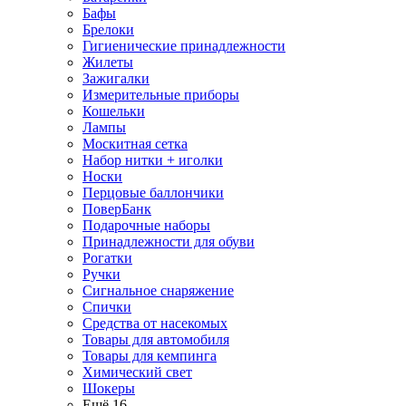
Бафы
Брелоки
Гигиенические принадлежности
Жилеты
Зажигалки
Измерительные приборы
Кошельки
Лампы
Москитная сетка
Набор нитки + иголки
Носки
Перцовые баллончики
ПоверБанк
Подарочные наборы
Принадлежности для обуви
Рогатки
Ручки
Сигнальное снаряжение
Спички
Средства от насекомых
Товары для автомобиля
Товары для кемпинга
Химический свет
Шокеры
Ещё 16