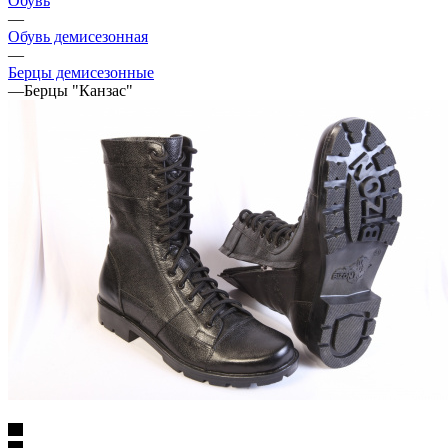
Обувь
—
Обувь демисезонная
—
Берцы демисезонные
—
Берцы "Канзас"