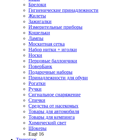
Брелоки
Гигиенические принадлежности
Жилеты
Зажигалки
Измерительные приборы
Кошельки
Лампы
Москитная сетка
Набор нитки + иголки
Носки
Перцовые баллончики
ПоверБанк
Подарочные наборы
Принадлежности для обуви
Рогатки
Ручки
Сигнальное снаряжение
Спички
Средства от насекомых
Товары для автомобиля
Товары для кемпинга
Химический свет
Шокеры
Ещё 16
Трикотаж