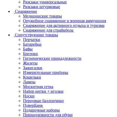
Рюкзаки универсальные
Рюкзаки штурмовые
Снаряжение
Медицинские товары
Оружейное снаряжение и военная аммуниция
Снаряжение для активного отдыха и туризма
Снаряжение для страйкбола
Сопутствующие товары
Перчатки
Батарейки
Бафы
Брелоки
Гигиенические принадлежности
Жилеты
Зажигалки
Измерительные приборы
Кошельки
Лампы
Москитная сетка
Набор нитки + иголки
Носки
Перцовые баллончики
ПоверБанк
Подарочные наборы
Принадлежности для обуви