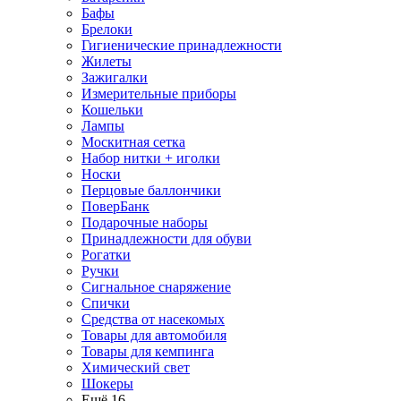
Бафы
Брелоки
Гигиенические принадлежности
Жилеты
Зажигалки
Измерительные приборы
Кошельки
Лампы
Москитная сетка
Набор нитки + иголки
Носки
Перцовые баллончики
ПоверБанк
Подарочные наборы
Принадлежности для обуви
Рогатки
Ручки
Сигнальное снаряжение
Спички
Средства от насекомых
Товары для автомобиля
Товары для кемпинга
Химический свет
Шокеры
Ещё 16