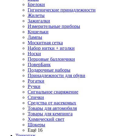
Брелоки
Гигиенические принадлежности
Жилеты
Зажигалки
Измерительные приборы
Кошельки
Лампы
Москитная сетка
Набор нитки + иголки
Носки
Перцовые баллончики
ПоверБанк
Подарочные наборы
Принадлежности для обуви
Рогатки
Ручки
Сигнальное снаряжение
Спички
Средства от насекомых
Товары для автомобиля
Товары для кемпинга
Химический свет
Шокеры
Ещё 16
Трикотаж