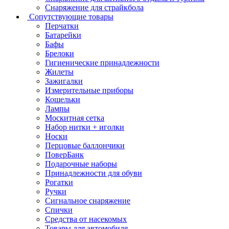
Снаряжение для страйкбола
Сопутствующие товары
Перчатки
Батарейки
Бафы
Брелоки
Гигиенические принадлежности
Жилеты
Зажигалки
Измерительные приборы
Кошельки
Лампы
Москитная сетка
Набор нитки + иголки
Носки
Перцовые баллончики
ПоверБанк
Подарочные наборы
Принадлежности для обуви
Рогатки
Ручки
Сигнальное снаряжение
Спички
Средства от насекомых
Товары для автомобиля