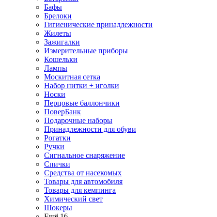
Бафы
Брелоки
Гигиенические принадлежности
Жилеты
Зажигалки
Измерительные приборы
Кошельки
Лампы
Москитная сетка
Набор нитки + иголки
Носки
Перцовые баллончики
ПоверБанк
Подарочные наборы
Принадлежности для обуви
Рогатки
Ручки
Сигнальное снаряжение
Спички
Средства от насекомых
Товары для автомобиля
Товары для кемпинга
Химический свет
Шокеры
Ещё 16