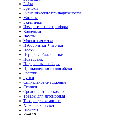
Бафы
Брелоки
Гигиенические принадлежности
Жилеты
Зажигалки
Измерительные приборы
Кошельки
Лампы
Москитная сетка
Набор нитки + иголки
Носки
Перцовые баллончики
ПоверБанк
Подарочные наборы
Принадлежности для обуви
Рогатки
Ручки
Сигнальное снаряжение
Спички
Средства от насекомых
Товары для автомобиля
Товары для кемпинга
Химический свет
Шокеры
Ещё 16