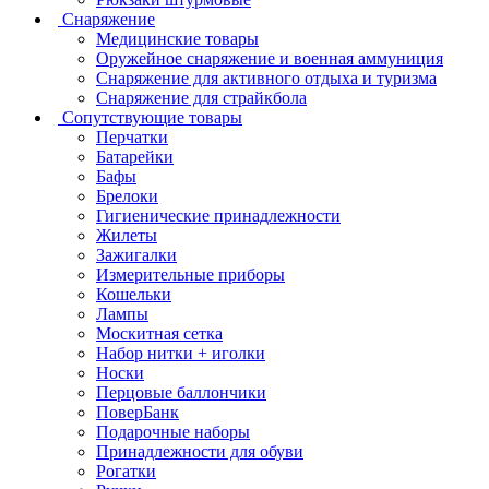
Снаряжение
Медицинские товары
Оружейное снаряжение и военная аммуниция
Снаряжение для активного отдыха и туризма
Снаряжение для страйкбола
Сопутствующие товары
Перчатки
Батарейки
Бафы
Брелоки
Гигиенические принадлежности
Жилеты
Зажигалки
Измерительные приборы
Кошельки
Лампы
Москитная сетка
Набор нитки + иголки
Носки
Перцовые баллончики
ПоверБанк
Подарочные наборы
Принадлежности для обуви
Рогатки