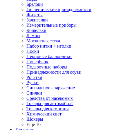
Брелоки
Гигиенические принадлежности
Жилеты
Зажигалки
Измерительные приборы
Кошельки
Лампы
Москитная сетка
Набор нитки + иголки
Носки
Перцовые баллончики
ПоверБанк
Подарочные наборы
Принадлежности для обуви
Рогатки
Ручки
Сигнальное снаряжение
Спички
Средства от насекомых
Товары для автомобиля
Товары для кемпинга
Химический свет
Шокеры
Ещё 16
Трикотаж