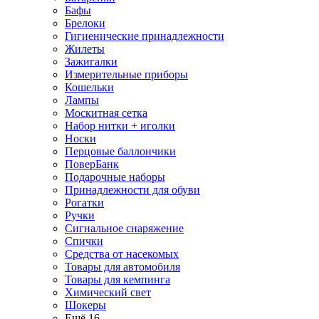
Бафы
Брелоки
Гигиенические принадлежности
Жилеты
Зажигалки
Измерительные приборы
Кошельки
Лампы
Москитная сетка
Набор нитки + иголки
Носки
Перцовые баллончики
ПоверБанк
Подарочные наборы
Принадлежности для обуви
Рогатки
Ручки
Сигнальное снаряжение
Спички
Средства от насекомых
Товары для автомобиля
Товары для кемпинга
Химический свет
Шокеры
Ещё 16