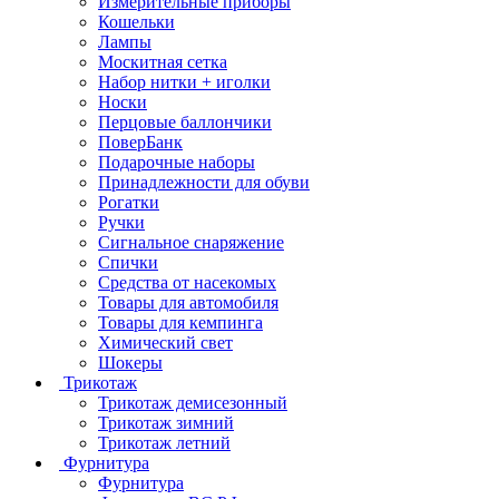
Измерительные приборы
Кошельки
Лампы
Москитная сетка
Набор нитки + иголки
Носки
Перцовые баллончики
ПоверБанк
Подарочные наборы
Принадлежности для обуви
Рогатки
Ручки
Сигнальное снаряжение
Спички
Средства от насекомых
Товары для автомобиля
Товары для кемпинга
Химический свет
Шокеры
Трикотаж
Трикотаж демисезонный
Трикотаж зимний
Трикотаж летний
Фурнитура
Фурнитура