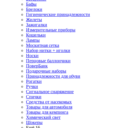
Бафы
Брелоки
Гигиенические принадлежности
Жилеты
Зажигалки
Измерительные приборы
Кошельки
Лампы
Москитная сетка
Набор нитки + иголки
Носки
Перцовые баллончики
ПоверБанк
Подарочные наборы
Принадлежности для обуви
Рогатки
Ручки
Сигнальное снаряжение
Спички
Средства от насекомых
Товары для автомобиля
Товары для кемпинга
Химический свет
Шокеры
Ещё 16