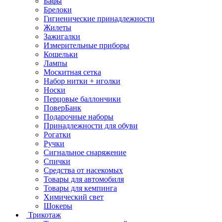
Бафы
Брелоки
Гигиенические принадлежности
Жилеты
Зажигалки
Измерительные приборы
Кошельки
Лампы
Москитная сетка
Набор нитки + иголки
Носки
Перцовые баллончики
ПоверБанк
Подарочные наборы
Принадлежности для обуви
Рогатки
Ручки
Сигнальное снаряжение
Спички
Средства от насекомых
Товары для автомобиля
Товары для кемпинга
Химический свет
Шокеры
Трикотаж