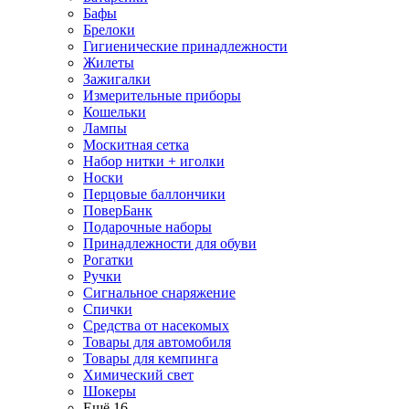
Бафы
Брелоки
Гигиенические принадлежности
Жилеты
Зажигалки
Измерительные приборы
Кошельки
Лампы
Москитная сетка
Набор нитки + иголки
Носки
Перцовые баллончики
ПоверБанк
Подарочные наборы
Принадлежности для обуви
Рогатки
Ручки
Сигнальное снаряжение
Спички
Средства от насекомых
Товары для автомобиля
Товары для кемпинга
Химический свет
Шокеры
Ещё 16