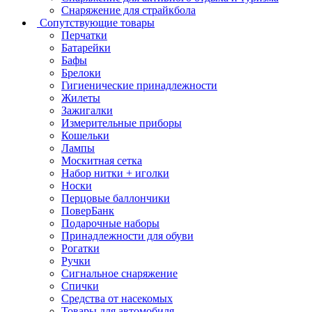
Снаряжение для страйкбола
Сопутствующие товары
Перчатки
Батарейки
Бафы
Брелоки
Гигиенические принадлежности
Жилеты
Зажигалки
Измерительные приборы
Кошельки
Лампы
Москитная сетка
Набор нитки + иголки
Носки
Перцовые баллончики
ПоверБанк
Подарочные наборы
Принадлежности для обуви
Рогатки
Ручки
Сигнальное снаряжение
Спички
Средства от насекомых
Товары для автомобиля