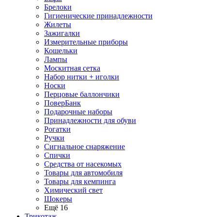
Брелоки
Гигиенические принадлежности
Жилеты
Зажигалки
Измерительные приборы
Кошельки
Лампы
Москитная сетка
Набор нитки + иголки
Носки
Перцовые баллончики
ПоверБанк
Подарочные наборы
Принадлежности для обуви
Рогатки
Ручки
Сигнальное снаряжение
Спички
Средства от насекомых
Товары для автомобиля
Товары для кемпинга
Химический свет
Шокеры
Ещё 16
Трикотаж