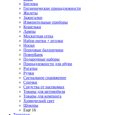
Брелоки
Гигиенические принадлежности
Жилеты
Зажигалки
Измерительные приборы
Кошельки
Лампы
Москитная сетка
Набор нитки + иголки
Носки
Перцовые баллончики
ПоверБанк
Подарочные наборы
Принадлежности для обуви
Рогатки
Ручки
Сигнальное снаряжение
Спички
Средства от насекомых
Товары для автомобиля
Товары для кемпинга
Химический свет
Шокеры
Ещё 16
Трикотаж