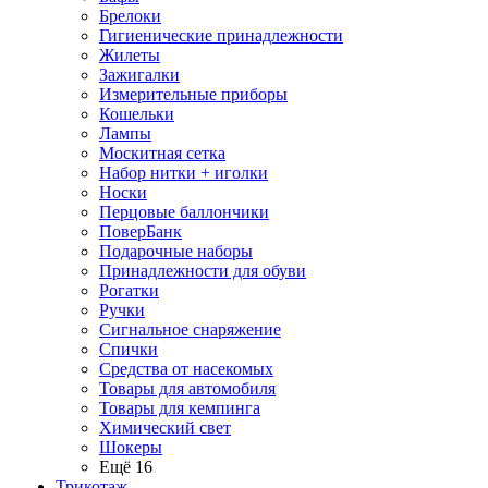
Брелоки
Гигиенические принадлежности
Жилеты
Зажигалки
Измерительные приборы
Кошельки
Лампы
Москитная сетка
Набор нитки + иголки
Носки
Перцовые баллончики
ПоверБанк
Подарочные наборы
Принадлежности для обуви
Рогатки
Ручки
Сигнальное снаряжение
Спички
Средства от насекомых
Товары для автомобиля
Товары для кемпинга
Химический свет
Шокеры
Ещё 16
Трикотаж