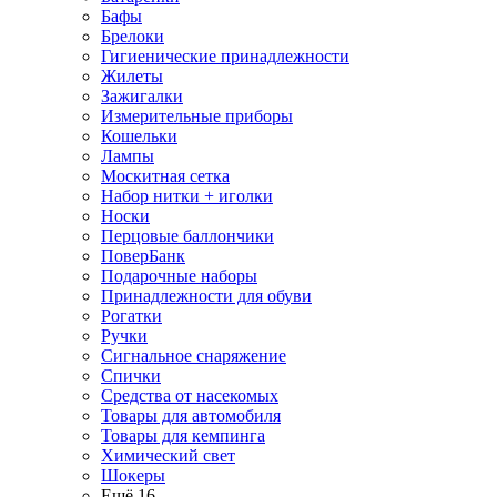
Бафы
Брелоки
Гигиенические принадлежности
Жилеты
Зажигалки
Измерительные приборы
Кошельки
Лампы
Москитная сетка
Набор нитки + иголки
Носки
Перцовые баллончики
ПоверБанк
Подарочные наборы
Принадлежности для обуви
Рогатки
Ручки
Сигнальное снаряжение
Спички
Средства от насекомых
Товары для автомобиля
Товары для кемпинга
Химический свет
Шокеры
Ещё 16