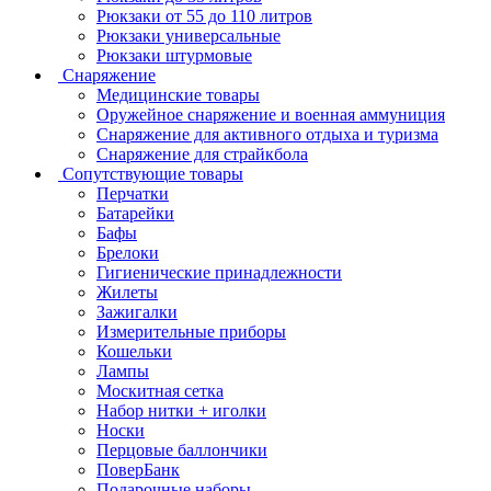
Рюкзаки от 55 до 110 литров
Рюкзаки универсальные
Рюкзаки штурмовые
Снаряжение
Медицинские товары
Оружейное снаряжение и военная аммуниция
Снаряжение для активного отдыха и туризма
Снаряжение для страйкбола
Сопутствующие товары
Перчатки
Батарейки
Бафы
Брелоки
Гигиенические принадлежности
Жилеты
Зажигалки
Измерительные приборы
Кошельки
Лампы
Москитная сетка
Набор нитки + иголки
Носки
Перцовые баллончики
ПоверБанк
Подарочные наборы