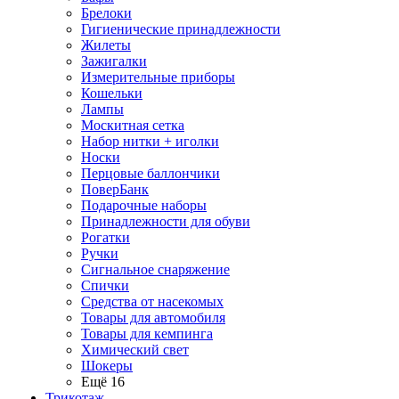
Брелоки
Гигиенические принадлежности
Жилеты
Зажигалки
Измерительные приборы
Кошельки
Лампы
Москитная сетка
Набор нитки + иголки
Носки
Перцовые баллончики
ПоверБанк
Подарочные наборы
Принадлежности для обуви
Рогатки
Ручки
Сигнальное снаряжение
Спички
Средства от насекомых
Товары для автомобиля
Товары для кемпинга
Химический свет
Шокеры
Ещё 16
Трикотаж