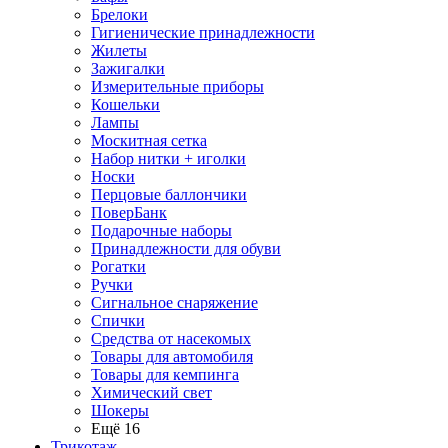
Брелоки
Гигиенические принадлежности
Жилеты
Зажигалки
Измерительные приборы
Кошельки
Лампы
Москитная сетка
Набор нитки + иголки
Носки
Перцовые баллончики
ПоверБанк
Подарочные наборы
Принадлежности для обуви
Рогатки
Ручки
Сигнальное снаряжение
Спички
Средства от насекомых
Товары для автомобиля
Товары для кемпинга
Химический свет
Шокеры
Ещё 16
Трикотаж