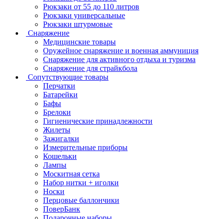
Рюкзаки от 55 до 110 литров
Рюкзаки универсальные
Рюкзаки штурмовые
Снаряжение
Медицинские товары
Оружейное снаряжение и военная аммуниция
Снаряжение для активного отдыха и туризма
Снаряжение для страйкбола
Сопутствующие товары
Перчатки
Батарейки
Бафы
Брелоки
Гигиенические принадлежности
Жилеты
Зажигалки
Измерительные приборы
Кошельки
Лампы
Москитная сетка
Набор нитки + иголки
Носки
Перцовые баллончики
ПоверБанк
Подарочные наборы