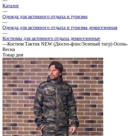
—
Каталог
—
Одежда для активного отдыха и туризма
—
Одежда для активного отдыха и туризма демисезонная
—
Костюмы для активного отдыха демисезонные
—
Костюм Тактик NEW (Дюспо-флис/Зеленый тигр) Осень-
Весна
Товар дня