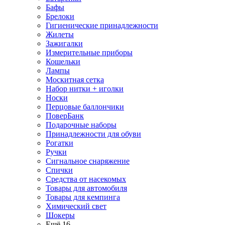
Бафы
Брелоки
Гигиенические принадлежности
Жилеты
Зажигалки
Измерительные приборы
Кошельки
Лампы
Москитная сетка
Набор нитки + иголки
Носки
Перцовые баллончики
ПоверБанк
Подарочные наборы
Принадлежности для обуви
Рогатки
Ручки
Сигнальное снаряжение
Спички
Средства от насекомых
Товары для автомобиля
Товары для кемпинга
Химический свет
Шокеры
Ещё 16