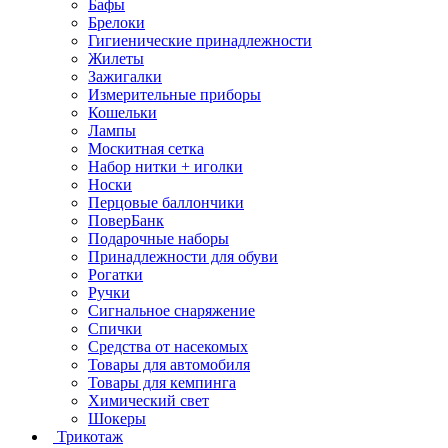
Бафы
Брелоки
Гигиенические принадлежности
Жилеты
Зажигалки
Измерительные приборы
Кошельки
Лампы
Москитная сетка
Набор нитки + иголки
Носки
Перцовые баллончики
ПоверБанк
Подарочные наборы
Принадлежности для обуви
Рогатки
Ручки
Сигнальное снаряжение
Спички
Средства от насекомых
Товары для автомобиля
Товары для кемпинга
Химический свет
Шокеры
Трикотаж