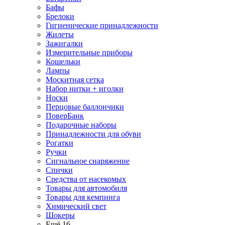
Бафы
Брелоки
Гигиенические принадлежности
Жилеты
Зажигалки
Измерительные приборы
Кошельки
Лампы
Москитная сетка
Набор нитки + иголки
Носки
Перцовые баллончики
ПоверБанк
Подарочные наборы
Принадлежности для обуви
Рогатки
Ручки
Сигнальное снаряжение
Спички
Средства от насекомых
Товары для автомобиля
Товары для кемпинга
Химический свет
Шокеры
Ещё 16