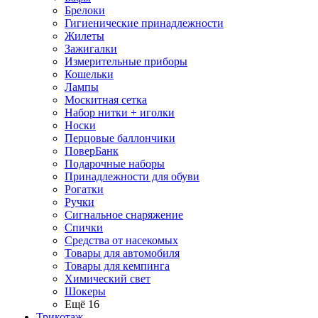
Брелоки
Гигиенические принадлежности
Жилеты
Зажигалки
Измерительные приборы
Кошельки
Лампы
Москитная сетка
Набор нитки + иголки
Носки
Перцовые баллончики
ПоверБанк
Подарочные наборы
Принадлежности для обуви
Рогатки
Ручки
Сигнальное снаряжение
Спички
Средства от насекомых
Товары для автомобиля
Товары для кемпинга
Химический свет
Шокеры
Ещё 16
Трикотаж