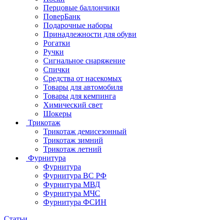
Перцовые баллончики
ПоверБанк
Подарочные наборы
Принадлежности для обуви
Рогатки
Ручки
Сигнальное снаряжение
Спички
Средства от насекомых
Товары для автомобиля
Товары для кемпинга
Химический свет
Шокеры
Трикотаж
Трикотаж демисезонный
Трикотаж зимний
Трикотаж летний
Фурнитура
Фурнитура
Фурнитура ВС РФ
Фурнитура МВД
Фурнитура МЧС
Фурнитура ФСИН
Статьи