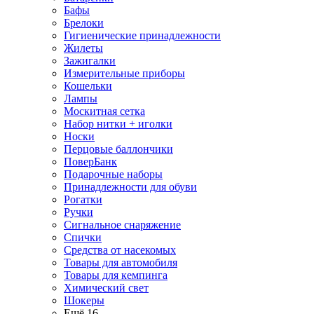
Бафы
Брелоки
Гигиенические принадлежности
Жилеты
Зажигалки
Измерительные приборы
Кошельки
Лампы
Москитная сетка
Набор нитки + иголки
Носки
Перцовые баллончики
ПоверБанк
Подарочные наборы
Принадлежности для обуви
Рогатки
Ручки
Сигнальное снаряжение
Спички
Средства от насекомых
Товары для автомобиля
Товары для кемпинга
Химический свет
Шокеры
Ещё 16