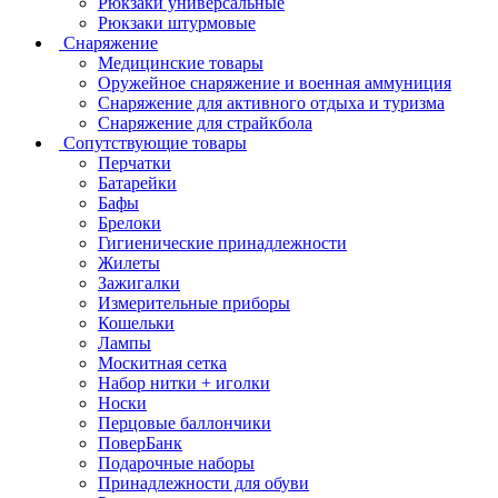
Рюкзаки универсальные
Рюкзаки штурмовые
Снаряжение
Медицинские товары
Оружейное снаряжение и военная аммуниция
Снаряжение для активного отдыха и туризма
Снаряжение для страйкбола
Сопутствующие товары
Перчатки
Батарейки
Бафы
Брелоки
Гигиенические принадлежности
Жилеты
Зажигалки
Измерительные приборы
Кошельки
Лампы
Москитная сетка
Набор нитки + иголки
Носки
Перцовые баллончики
ПоверБанк
Подарочные наборы
Принадлежности для обуви