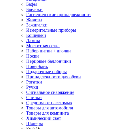
Бафы
Брелоки
Гигиенические принадлежности
Жилеты
Зажигалки
Измерительные приборы
Кошельки
Лампы
Москитная сетка
Набор нитки + иголки
Носки
Перцовые баллончики
ПоверБанк
Подарочные наборы
Принадлежности для обуви
Рогатки
Ручки
Сигнальное снаряжение
Спички
Средства от насекомых
Товары для автомобиля
Товары для кемпинга
Химический свет
Шокеры
Ещё 16