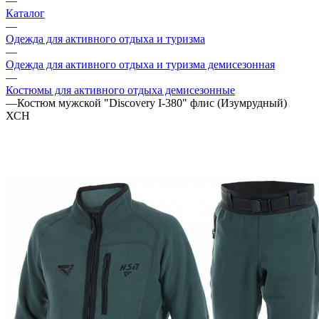
—
Каталог
—
Одежда для активного отдыха и туризма
—
Одежда для активного отдыха и туризма демисезонная
—
Костюмы для активного отдыха демисезонные
—
Костюм мужской "Discovery I-380" флис (Изумрудный)
ХСН