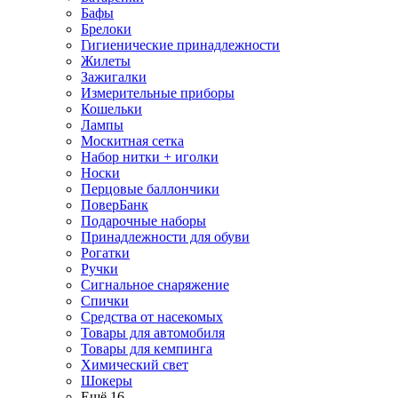
Бафы
Брелоки
Гигиенические принадлежности
Жилеты
Зажигалки
Измерительные приборы
Кошельки
Лампы
Москитная сетка
Набор нитки + иголки
Носки
Перцовые баллончики
ПоверБанк
Подарочные наборы
Принадлежности для обуви
Рогатки
Ручки
Сигнальное снаряжение
Спички
Средства от насекомых
Товары для автомобиля
Товары для кемпинга
Химический свет
Шокеры
Ещё 16