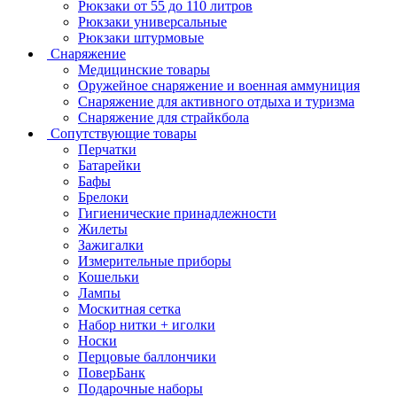
Рюкзаки от 55 до 110 литров
Рюкзаки универсальные
Рюкзаки штурмовые
Снаряжение
Медицинские товары
Оружейное снаряжение и военная аммуниция
Снаряжение для активного отдыха и туризма
Снаряжение для страйкбола
Сопутствующие товары
Перчатки
Батарейки
Бафы
Брелоки
Гигиенические принадлежности
Жилеты
Зажигалки
Измерительные приборы
Кошельки
Лампы
Москитная сетка
Набор нитки + иголки
Носки
Перцовые баллончики
ПоверБанк
Подарочные наборы