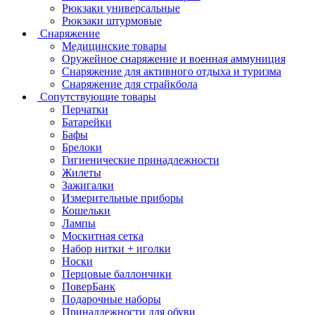
Рюкзаки универсальные
Рюкзаки штурмовые
Снаряжение
Медицинские товары
Оружейное снаряжение и военная аммуниция
Снаряжение для активного отдыха и туризма
Снаряжение для страйкбола
Сопутствующие товары
Перчатки
Батарейки
Бафы
Брелоки
Гигиенические принадлежности
Жилеты
Зажигалки
Измерительные приборы
Кошельки
Лампы
Москитная сетка
Набор нитки + иголки
Носки
Перцовые баллончики
ПоверБанк
Подарочные наборы
Принадлежности для обуви