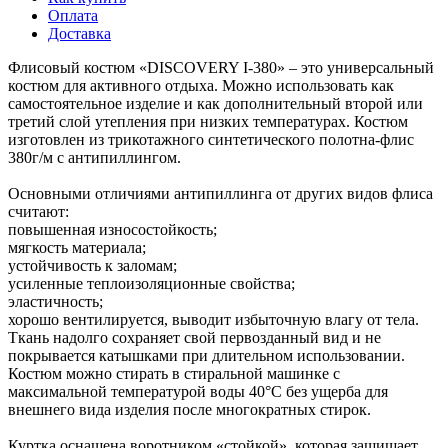
Оплата
Доставка
Флисовый костюм «DISCOVERY I-380» – это универсальный
костюм для активного отдыха. Можно использовать как
самостоятельное изделие и как дополнительный второй или
третий слой утепления при низких температурах. Костюм
изготовлен из трикотажного синтетического полотна-флис
380г/м с антипиллингом.
Основными отличиями антипиллинга от других видов флиса
считают:
повышенная износостойкость;
мягкость материала;
устойчивость к заломам;
усиленные теплоизоляционные свойства;
эластичность;
хорошо вентилируется, выводит избыточную влагу от тела.
Ткань надолго сохраняет свой первозданный вид и не
покрывается катышками при длительном использовании.
Костюм можно стирать в стиральной машинке с
максимальной температурой воды 40°С без ущерба для
внешнего вида изделия после многократных стирок.
Куртка оснащена воротником «стойкой», которая защищает