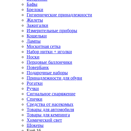
Бафы
Брелоки
Гигиенические принадлежности
Жилеты
Зажигалки
Измерительные приборы
Кошельки
Лампы
Москитная сетка
Набор нитки + иголки
Носки
Перцовые баллончики
ПоверБанк
Подарочные наборы
Принадлежности для обуви
Рогатки
Ручки
Сигнальное снаряжение
Спички
Средства от насекомых
Товары для автомобиля
Товары для кемпинга
Химический свет
Шокеры
Ещё 16