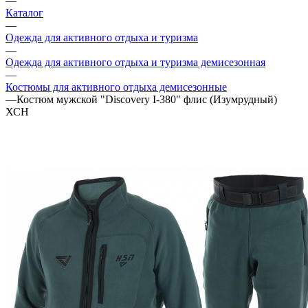
—
Каталог
—
Одежда для активного отдыха и туризма
—
Одежда для активного отдыха и туризма демисезонная
—
Костюмы для активного отдыха демисезонные
—
Костюм мужской "Discovery I-380" флис (Изумрудный)
ХСН