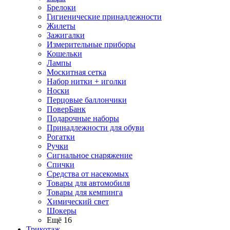
Брелоки
Гигиенические принадлежности
Жилеты
Зажигалки
Измерительные приборы
Кошельки
Лампы
Москитная сетка
Набор нитки + иголки
Носки
Перцовые баллончики
ПоверБанк
Подарочные наборы
Принадлежности для обуви
Рогатки
Ручки
Сигнальное снаряжение
Спички
Средства от насекомых
Товары для автомобиля
Товары для кемпинга
Химический свет
Шокеры
Ещё 16
Трикотаж