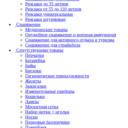
Рюкзаки до 35 литров
Рюкзаки от 55 до 110 литров
Рюкзаки универсальные
Рюкзаки штурмовые
Снаряжение
Медицинские товары
Оружейное снаряжение и военная аммуниция
Снаряжение для активного отдыха и туризма
Снаряжение для страйкбола
Сопутствующие товары
Перчатки
Батарейки
Бафы
Брелоки
Гигиенические принадлежности
Жилеты
Зажигалки
Измерительные приборы
Кошельки
Лампы
Москитная сетка
Набор нитки + иголки
Носки
Перцовые баллончики
ПоверБанк