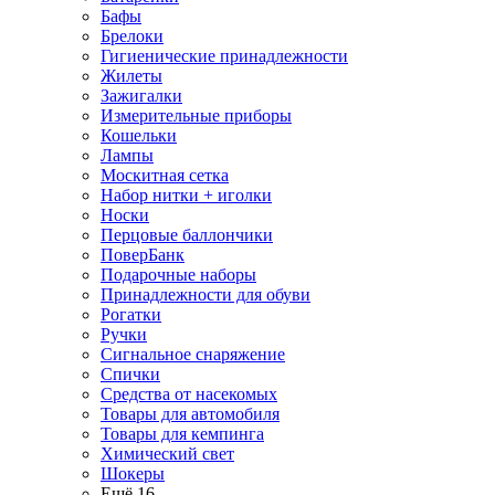
Бафы
Брелоки
Гигиенические принадлежности
Жилеты
Зажигалки
Измерительные приборы
Кошельки
Лампы
Москитная сетка
Набор нитки + иголки
Носки
Перцовые баллончики
ПоверБанк
Подарочные наборы
Принадлежности для обуви
Рогатки
Ручки
Сигнальное снаряжение
Спички
Средства от насекомых
Товары для автомобиля
Товары для кемпинга
Химический свет
Шокеры
Ещё 16