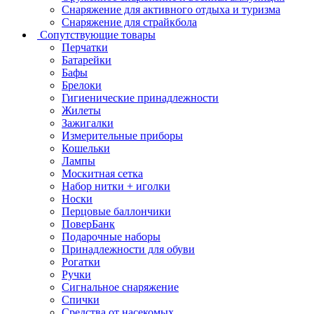
Снаряжение для активного отдыха и туризма
Снаряжение для страйкбола
Сопутствующие товары
Перчатки
Батарейки
Бафы
Брелоки
Гигиенические принадлежности
Жилеты
Зажигалки
Измерительные приборы
Кошельки
Лампы
Москитная сетка
Набор нитки + иголки
Носки
Перцовые баллончики
ПоверБанк
Подарочные наборы
Принадлежности для обуви
Рогатки
Ручки
Сигнальное снаряжение
Спички
Средства от насекомых