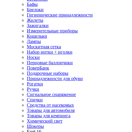
Бафы
Брелоки
Гигиенические принадлежности
Жилеты
Зажигалки
Измерительные приборы
Кошельки
Лампы
Москитная сетка
Набор нитки + иголки
Носки
Перцовые баллончики
ПоверБанк
Подарочные наборы
Принадлежности для обуви
Рогатки
Ручки
Сигнальное снаряжение
Спички
Средства от насекомых
Товары для автомобиля
Товары для кемпинга
Химический свет
Шокеры
Ещё 16