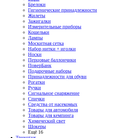
Брелоки
Гигиенические принадлежности
Жилеты
Зажигалки
Измерительные приборы
Кошельки
Лампы
Москитная сетка
Набор нитки + иголки
Носки
Перцовые баллончики
ПоверБанк
Подарочные наборы
Принадлежности для обуви
Рогатки
Ручки
Сигнальное снаряжение
Спички
Средства от насекомых
Товары для автомобиля
Товары для кемпинга
Химический свет
Шокеры
Ещё 16
Трикотаж