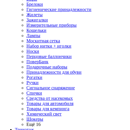
Брелоки
Гигиенические принадлежности
Жилеты
Зажигалки
Измерительные приборы
Кошельки
Лампы
Москитная сетка
Набор нитки + иголки
Носки
Перцовые баллончики
ПоверБанк
Подарочные наборы
Принадлежности для обуви
Рогатки
Ручки
Сигнальное снаряжение
Спички
Средства от насекомых
Товары для автомобиля
Товары для кемпинга
Химический свет
Шокеры
Ещё 16
Трикотаж