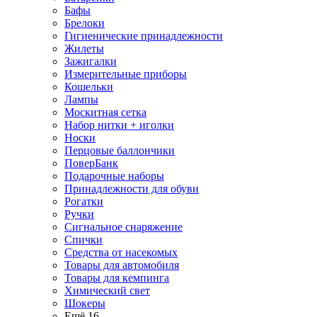
Бафы
Брелоки
Гигиенические принадлежности
Жилеты
Зажигалки
Измерительные приборы
Кошельки
Лампы
Москитная сетка
Набор нитки + иголки
Носки
Перцовые баллончики
ПоверБанк
Подарочные наборы
Принадлежности для обуви
Рогатки
Ручки
Сигнальное снаряжение
Спички
Средства от насекомых
Товары для автомобиля
Товары для кемпинга
Химический свет
Шокеры
Ещё 16