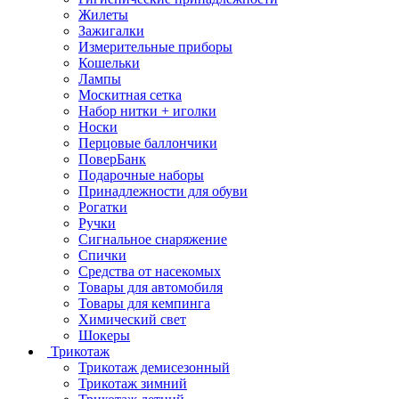
Жилеты
Зажигалки
Измерительные приборы
Кошельки
Лампы
Москитная сетка
Набор нитки + иголки
Носки
Перцовые баллончики
ПоверБанк
Подарочные наборы
Принадлежности для обуви
Рогатки
Ручки
Сигнальное снаряжение
Спички
Средства от насекомых
Товары для автомобиля
Товары для кемпинга
Химический свет
Шокеры
Трикотаж
Трикотаж демисезонный
Трикотаж зимний